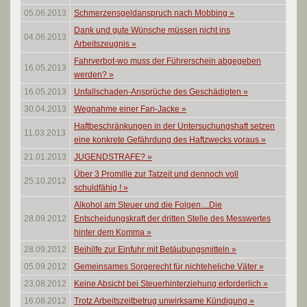
05.06.2013
Schmerzensgeldanspruch nach Mobbing
»
Dank und gute Wünsche müssen nicht ins
04.06.2013
Arbeitszeugnis
»
Fahrverbot-wo muss der Führerschein abgegeben
16.05.2013
werden?
»
16.05.2013
Unfallschaden-Ansprüche des Geschädigten
»
30.04.2013
Wegnahme einer Fan-Jacke
»
Haftbeschränkungen in der Untersuchungshaft setzen
11.03.2013
eine konkrete Gefährdung des Haftzwecks voraus
»
21.01.2013
JUGENDSTRAFE?
»
Über 3 Promille zur Tatzeit und dennoch voll
25.10.2012
schuldfähig !
»
Alkohol am Steuer und die Folgen....Die
28.09.2012
Entscheidungskraft der dritten Stelle des Messwertes
hinter dem Komma
»
28.09.2012
Beihilfe zur Einfuhr mit Betäubungsmitteln
»
05.09.2012
Gemeinsames Sorgerecht für nichteheliche Väter
»
23.08.2012
Keine Absicht bei Steuerhinterziehung erforderlich
»
16.08.2012
Trotz Arbeitszeitbetrug unwirksame Kündigung
»