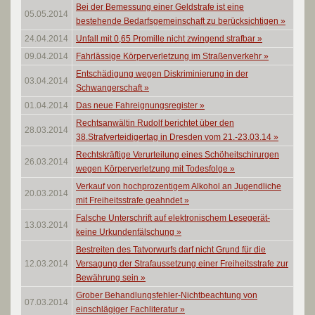
Bei der Bemessung einer Geldstrafe ist eine
05.05.2014
bestehende Bedarfsgemeinschaft zu berücksichtigen
»
24.04.2014
Unfall mit 0,65 Promille nicht zwingend strafbar
»
09.04.2014
Fahrlässige Körperverletzung im Straßenverkehr
»
Entschädigung wegen Diskriminierung in der
03.04.2014
Schwangerschaft
»
01.04.2014
Das neue Fahreignungsregister
»
Rechtsanwältin Rudolf berichtet über den
28.03.2014
38.Strafverteidigertag in Dresden vom 21.-23.03.14
»
Rechtskräftige Verurteilung eines Schöheitschirurgen
26.03.2014
wegen Körperverletzung mit Todesfolge
»
Verkauf von hochprozentigem Alkohol an Jugendliche
20.03.2014
mit Freiheitsstrafe geahndet
»
Falsche Unterschrift auf elektronischem Lesegerät-
13.03.2014
keine Urkundenfälschung
»
Bestreiten des Tatvorwurfs darf nicht Grund für die
12.03.2014
Versagung der Strafaussetzung einer Freiheitsstrafe zur
Bewährung sein
»
Grober Behandlungsfehler-Nichtbeachtung von
07.03.2014
einschlägiger Fachliteratur
»