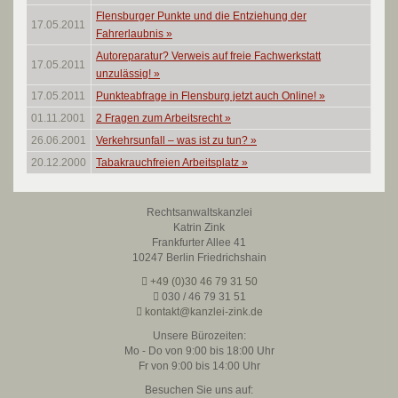
Flensburger Punkte und die Entziehung der
17.05.2011
Fahrerlaubnis
»
Autoreparatur? Verweis auf freie Fachwerkstatt
17.05.2011
unzulässig!
»
17.05.2011
Punkteabfrage in Flensburg jetzt auch Online!
»
01.11.2001
2 Fragen zum Arbeitsrecht
»
26.06.2001
Verkehrsunfall – was ist zu tun?
»
20.12.2000
Tabakrauchfreien Arbeitsplatz
»
Rechtsanwaltskanzlei
Katrin Zink
Frankfurter Allee 41
10247 Berlin Friedrichshain
+49 (0)30 46 79 31 50
030 / 46 79 31 51
kontakt@kanzlei-zink.de
Unsere Bürozeiten:
Mo - Do von 9:00 bis 18:00 Uhr
Fr von 9:00 bis 14:00 Uhr
Besuchen Sie uns auf: