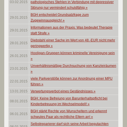
03.02.2015
pathologisches Stehlen in Verbindung mit depressiver
Störung nur vermindert schuldfähig
»
BGH entscheidet Grundsatzfrage zum
29.01.2015
Zugewinnausgleich!
»
Informationen aus der Praxis: Was bedeutet Therapie
29.01.2015
statt Strafe
»
Diebstahl einer Sache im Wert von 48.-EUR nicht mehr
28.01.2015
geringwertig
»
Hooligan-Gruppen können kriminelle Vereinigung sein
26.01.2015
»
Unverhältnismäßige Durchsuchung von Kanzleiräumen
23.01.2015
»
viele Parkverstöße können zur Anordnung einer MPU
22.01.2015
führen
»
13.01.2015
Verwertungsverbot eines Geständnisses
»
BGH: Keine Befreiung von Barunterhaltspflicht bei
08.01.2015
Kinderbetreuung im Wechselmodell!
»
BGH stärkt Rechte von Wunscheltern und erkennt
06.01.2015
schwules Paar als rechtliche Eltern an!
»
Selbstreparierer darf sich seine Arbeit begutachten
06.01.2015