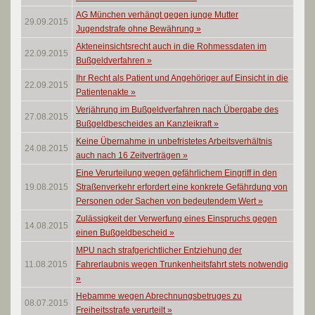
AG München verhängt gegen junge Mutter
29.09.2015
Jugendstrafe ohne Bewährung
»
Akteneinsichtsrecht auch in die Rohmessdaten im
22.09.2015
Bußgeldverfahren
»
Ihr Recht als Patient und Angehöriger auf Einsicht in die
22.09.2015
Patientenakte
»
Verjährung im Bußgeldverfahren nach Übergabe des
27.08.2015
Bußgeldbescheides an Kanzleikraft
»
Keine Übernahme in unbefristetes Arbeitsverhältnis
24.08.2015
auch nach 16 Zeitverträgen
»
Eine Verurteilung wegen gefährlichem Eingriff in den
19.08.2015
Straßenverkehr erfordert eine konkrete Gefährdung von
Personen oder Sachen von bedeutendem Wert
»
Zulässigkeit der Verwerfung eines Einspruchs gegen
14.08.2015
einen Bußgeldbescheid
»
MPU nach strafgerichtlicher Entziehung der
11.08.2015
Fahrerlaubnis wegen Trunkenheitsfahrt stets notwendig
»
Hebamme wegen Abrechnungsbetruges zu
08.07.2015
Freiheitsstrafe verurteilt
»