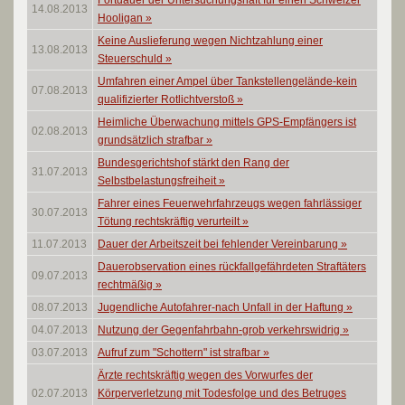
Fortdauer der Untersuchungshaft für einen Schweizer
14.08.2013
Hooligan
»
Keine Auslieferung wegen Nichtzahlung einer
13.08.2013
Steuerschuld
»
Umfahren einer Ampel über Tankstellengelände-kein
07.08.2013
qualifizierter Rotlichtverstoß
»
Heimliche Überwachung mittels GPS-Empfängers ist
02.08.2013
grundsätzlich strafbar
»
Bundesgerichtshof stärkt den Rang der
31.07.2013
Selbstbelastungsfreiheit
»
Fahrer eines Feuerwehrfahrzeugs wegen fahrlässiger
30.07.2013
Tötung rechtskräftig verurteilt
»
11.07.2013
Dauer der Arbeitszeit bei fehlender Vereinbarung
»
Dauerobservation eines rückfallgefährdeten Straftäters
09.07.2013
rechtmäßig
»
08.07.2013
Jugendliche Autofahrer-nach Unfall in der Haftung
»
04.07.2013
Nutzung der Gegenfahrbahn-grob verkehrswidrig
»
03.07.2013
Aufruf zum "Schottern" ist strafbar
»
Ärzte rechtskräftig wegen des Vorwurfes der
02.07.2013
Körperverletzung mit Todesfolge und des Betruges