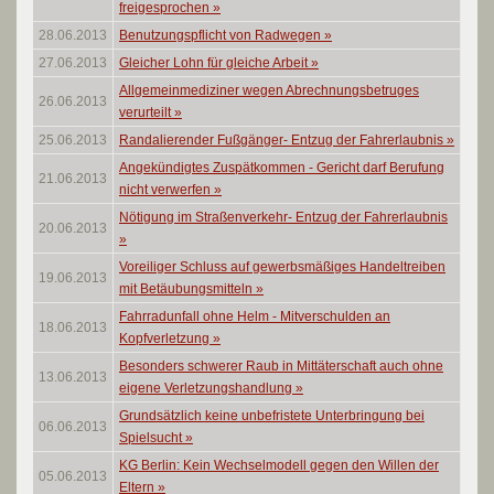
freigesprochen
»
28.06.2013
Benutzungspflicht von Radwegen
»
27.06.2013
Gleicher Lohn für gleiche Arbeit
»
Allgemeinmediziner wegen Abrechnungsbetruges
26.06.2013
verurteilt
»
25.06.2013
Randalierender Fußgänger- Entzug der Fahrerlaubnis
»
Angekündigtes Zuspätkommen - Gericht darf Berufung
21.06.2013
nicht verwerfen
»
Nötigung im Straßenverkehr- Entzug der Fahrerlaubnis
20.06.2013
»
Voreiliger Schluss auf gewerbsmäßiges Handeltreiben
19.06.2013
mit Betäubungsmitteln
»
Fahrradunfall ohne Helm - Mitverschulden an
18.06.2013
Kopfverletzung
»
Besonders schwerer Raub in Mittäterschaft auch ohne
13.06.2013
eigene Verletzungshandlung
»
Grundsätzlich keine unbefristete Unterbringung bei
06.06.2013
Spielsucht
»
KG Berlin: Kein Wechselmodell gegen den Willen der
05.06.2013
Eltern
»