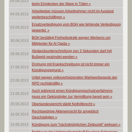
05.09.2013
beim Einstecken der Ware in Tüten
»
Arbeitgeber müssen Arbeitnehmer nicht im Ausland
04.09.2013
weiterbeschäftigen
»
Ersatzverteidigung vom BGH wie fehlende Verteidigung
03.09.2013
gewertet.
»
BGH bestätigt Freiheitsstrafe wegen Werbens um
30.08.2013
Mitglieder für Al Qaida
»
Abstandsunterschreitung von 3 Sekunden darf mit
28.08.2013
Bußgeld geahndet werden
»
Drohung mit Krankschreibung ist nicht immer ein
27.08.2013
Kündigungsgrund
»
Urteil wegen volksverhetzenden Wahlwerbespots der
22.08.2013
NPD rechtskräftig
»
Auch während eines Kündigungsschutzverfahrens
21.08.2013
muss ein Gekündigter zur Vermittlung bereit sein
»
20.08.2013
Oberlandesgericht stärkt Nothilferecht
»
Rechtswidrige Akteneinsicht für angeblich
16.08.2013
Geschädigten
»
15.08.2013
Kündigung zum "nächstmöglichen Zeitpunkt" wirksam
»