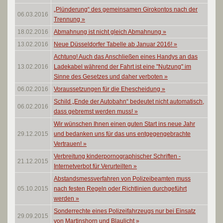
„Plünderung“ des gemeinsamen Girokontos nach der
06.03.2016
Trennung
»
18.02.2016
Abmahnung ist nicht gleich Abmahnung
»
13.02.2016
Neue Düsseldorfer Tabelle ab Januar 2016!
»
Achtung! Auch das Anschließen eines Handys an das
13.02.2016
Ladekabel während der Fahrt ist eine "Nutzung" im
Sinne des Gesetzes und daher verboten
»
06.02.2016
Voraussetzungen für die Ehescheidung
»
Schild „Ende der Autobahn“ bedeutet nicht automatisch,
06.02.2016
dass gebremst werden muss!
»
Wir wünschen Ihnen einen guten Start ins neue Jahr
29.12.2015
und bedanken uns für das uns entgegengebrachte
Vertrauen!
»
Verbreitung kinderpornographischer Schriften -
21.12.2015
Internetverbot für Verurteilten
»
Abstandsmessverfahren von Polizeibeamten muss
05.10.2015
nach festen Regeln oder Richtlinien durchgeführt
werden
»
Sonderrechte eines Polizeifahrzeugs nur bei Einsatz
29.09.2015
von Martinshorn und Blaulicht
»