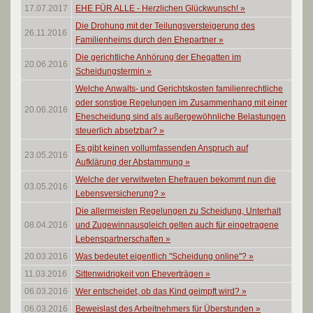
17.07.2017
EHE FÜR ALLE - Herzlichen Glückwunsch!
»
Die Drohung mit der Teilungsversteigerung des
26.11.2016
Familienheims durch den Ehepartner
»
Die gerichtliche Anhörung der Ehegatten im
20.06.2016
Scheidungstermin
»
Welche Anwalts- und Gerichtskosten familienrechtliche
oder sonstige Regelungen im Zusammenhang mit einer
20.06.2016
Ehescheidung sind als außergewöhnliche Belastungen
steuerlich absetzbar?
»
Es gibt keinen vollumfassenden Anspruch auf
23.05.2016
Aufklärung der Abstammung
»
Welche der verwitweten Ehefrauen bekommt nun die
03.05.2016
Lebensversicherung?
»
Die allermeisten Regelungen zu Scheidung, Unterhalt
08.04.2016
und Zugewinnausgleich gelten auch für eingetragene
Lebenspartnerschaften
»
20.03.2016
Was bedeutet eigentlich "Scheidung online"?
»
11.03.2016
Sittenwidrigkeit von Eheverträgen
»
06.03.2016
Wer entscheidet, ob das Kind geimpft wird?
»
06.03.2016
Beweislast des Arbeitnehmers für Überstunden
»