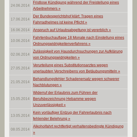
Fristlose Kündigung während der Freistellung eines
24.06.2014
Arbeitnehmers
»
Der Bundesgerichtshof klärt: Tragen eines
17.06.2014
Fahrradhelmes ist keine Pflicht
»
16.06.2014
Anspruch auf Urlaubsabgeltung ist vererblich
»
Fahrtenbuchauflage 18 Monate nach Einstellung eines
10.06.2014
Ordnungswidrigkeitenverfahrens
»
Zulässigkeit von Hausdurchsuchungen zur Aufklärung
02.06.2014
von Ordnungswidrigkeiten
»
Verurteilung eines Substitutionsarztes wegen
27.05.2014
unerlaubten Verschreibens von Betäubungsmitteln
»
Behandlungsfehler Schadenersatz wegen schwerer
21.05.2014
Nachblutungen
»
Widerruf der Erlaubnis zum Führen der
15.05.2014
Berufsbezeichnung Hebamme wegen
Unzuverlässigkeit
»
Kein vorläufiger Entzug der Fahrerlaubnis nach
13.05.2014
fehlender Belehrung
»
Alkoholfahrt rechtfertigt verhaltensbedingte Kündigung
08.05.2014
»