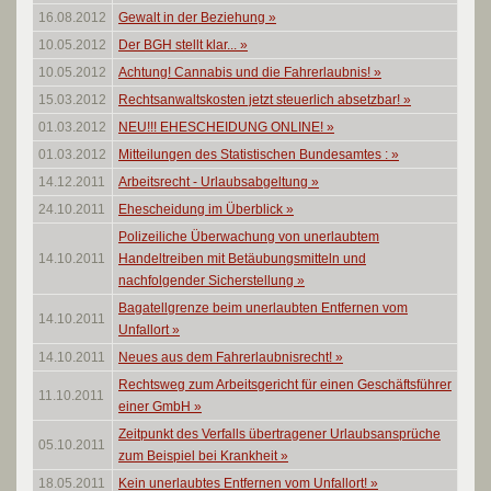
16.08.2012
Gewalt in der Beziehung
»
10.05.2012
Der BGH stellt klar...
»
10.05.2012
Achtung! Cannabis und die Fahrerlaubnis!
»
15.03.2012
Rechtsanwaltskosten jetzt steuerlich absetzbar!
»
01.03.2012
NEU!!! EHESCHEIDUNG ONLINE!
»
01.03.2012
Mitteilungen des Statistischen Bundesamtes :
»
14.12.2011
Arbeitsrecht - Urlaubsabgeltung
»
24.10.2011
Ehescheidung im Überblick
»
Polizeiliche Überwachung von unerlaubtem
14.10.2011
Handeltreiben mit Betäubungsmitteln und
nachfolgender Sicherstellung
»
Bagatellgrenze beim unerlaubten Entfernen vom
14.10.2011
Unfallort
»
14.10.2011
Neues aus dem Fahrerlaubnisrecht!
»
Rechtsweg zum Arbeitsgericht für einen Geschäftsführer
11.10.2011
einer GmbH
»
Zeitpunkt des Verfalls übertragener Urlaubsansprüche
05.10.2011
zum Beispiel bei Krankheit
»
18.05.2011
Kein unerlaubtes Entfernen vom Unfallort!
»