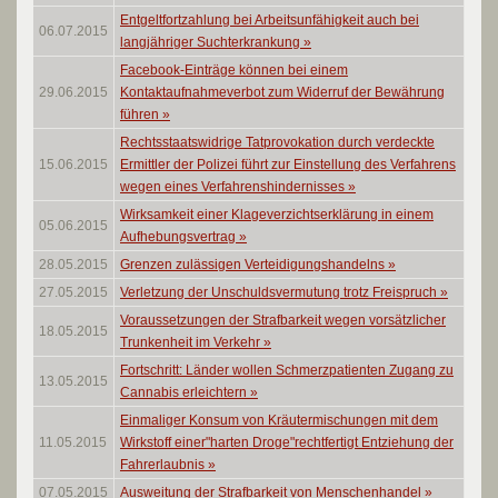
Entgeltfortzahlung bei Arbeitsunfähigkeit auch bei
06.07.2015
langjähriger Suchterkrankung
»
Facebook-Einträge können bei einem
29.06.2015
Kontaktaufnahmeverbot zum Widerruf der Bewährung
führen
»
Rechtsstaatswidrige Tatprovokation durch verdeckte
15.06.2015
Ermittler der Polizei führt zur Einstellung des Verfahrens
wegen eines Verfahrenshindernisses
»
Wirksamkeit einer Klageverzichtserklärung in einem
05.06.2015
Aufhebungsvertrag
»
28.05.2015
Grenzen zulässigen Verteidigungshandelns
»
27.05.2015
Verletzung der Unschuldsvermutung trotz Freispruch
»
Voraussetzungen der Strafbarkeit wegen vorsätzlicher
18.05.2015
Trunkenheit im Verkehr
»
Fortschritt: Länder wollen Schmerzpatienten Zugang zu
13.05.2015
Cannabis erleichtern
»
Einmaliger Konsum von Kräutermischungen mit dem
11.05.2015
Wirkstoff einer"harten Droge"rechtfertigt Entziehung der
Fahrerlaubnis
»
07.05.2015
Ausweitung der Strafbarkeit von Menschenhandel
»