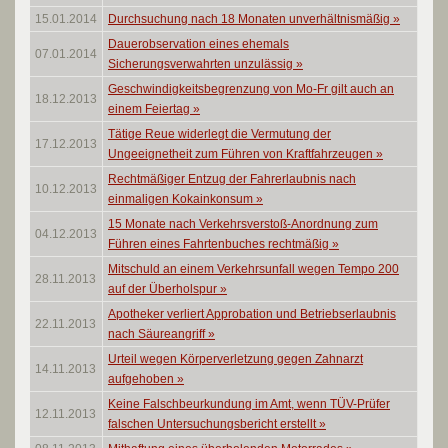
15.01.2014
Durchsuchung nach 18 Monaten unverhältnismäßig
»
Dauerobservation eines ehemals
07.01.2014
Sicherungsverwahrten unzulässig
»
Geschwindigkeitsbegrenzung von Mo-Fr gilt auch an
18.12.2013
einem Feiertag
»
Tätige Reue widerlegt die Vermutung der
17.12.2013
Ungeeignetheit zum Führen von Kraftfahrzeugen
»
Rechtmäßiger Entzug der Fahrerlaubnis nach
10.12.2013
einmaligen Kokainkonsum
»
15 Monate nach Verkehrsverstoß-Anordnung zum
04.12.2013
Führen eines Fahrtenbuches rechtmäßig
»
Mitschuld an einem Verkehrsunfall wegen Tempo 200
28.11.2013
auf der Überholspur
»
Apotheker verliert Approbation und Betriebserlaubnis
22.11.2013
nach Säureangriff
»
Urteil wegen Körperverletzung gegen Zahnarzt
14.11.2013
aufgehoben
»
Keine Falschbeurkundung im Amt, wenn TÜV-Prüfer
12.11.2013
falschen Untersuchungsbericht erstellt
»