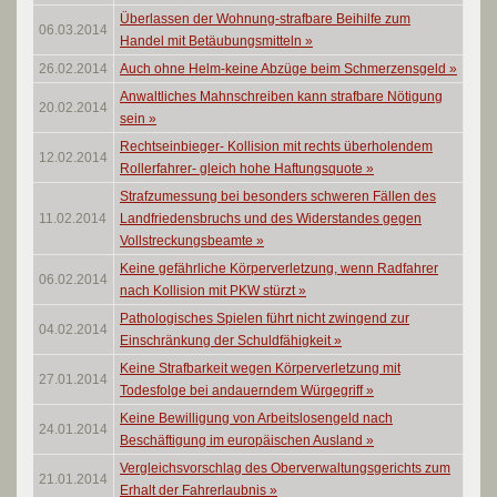
Überlassen der Wohnung-strafbare Beihilfe zum
06.03.2014
Handel mit Betäubungsmitteln
»
26.02.2014
Auch ohne Helm-keine Abzüge beim Schmerzensgeld
»
Anwaltliches Mahnschreiben kann strafbare Nötigung
20.02.2014
sein
»
Rechtseinbieger- Kollision mit rechts überholendem
12.02.2014
Rollerfahrer- gleich hohe Haftungsquote
»
Strafzumessung bei besonders schweren Fällen des
11.02.2014
Landfriedensbruchs und des Widerstandes gegen
Vollstreckungsbeamte
»
Keine gefährliche Körperverletzung, wenn Radfahrer
06.02.2014
nach Kollision mit PKW stürzt
»
Pathologisches Spielen führt nicht zwingend zur
04.02.2014
Einschränkung der Schuldfähigkeit
»
Keine Strafbarkeit wegen Körperverletzung mit
27.01.2014
Todesfolge bei andauerndem Würgegriff
»
Keine Bewilligung von Arbeitslosengeld nach
24.01.2014
Beschäftigung im europäischen Ausland
»
Vergleichsvorschlag des Oberverwaltungsgerichts zum
21.01.2014
Erhalt der Fahrerlaubnis
»