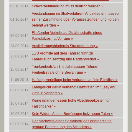
06.10.2014
Schwerbehinderung muss deutlich werden
»
Verständigung im Strafverfahren- Angeklagter muss vor
01.10.2014
seiner Zustimmung über Voraussetzungen und Folgen
belehrt werden
»
Fließender Verkehr auf Zufahrtsstraße eines
26.09.2014
Parkplatzes hat Vorrang
»
24.09.2014
Auslieferungshindernis Strafandrohung
»
1,73 Promille auf dem Fahrrad führt zu
23.09.2014
Fahrerlaubnisentzug und Radfahrverbot
»
Trunkenheitsfahrt mit fahrlässiger Tötung-
15.09.2014
Freiheitsstrafe ohne Bewährung
»
11.09.2014
Haftungsverteilung beim Vertrauen auf ein Blinklicht
»
Landgericht Berlin verhängt Haftstrafen im "Easy Abi
02.09.2014
GmbH" Verfahren
»
Keine unangemessen hohe Abschleppkosten für
16.07.2014
Falschparker
»
10.07.2014
Kein Widerruf einer Bewährung trotz neuer Taten
»
Der Nachweis eines Sozialbetruges erfordert eine
02.07.2014
genaue Berechnung des Schadens
»