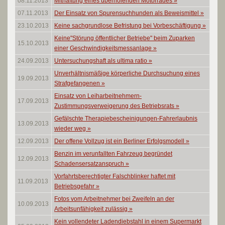
08.11.2013
Mithaftung eines überholenden Motorrades
»
07.11.2013
Der Einsatz von Spurensuchhunden als Beweismittel
»
23.10.2013
Keine sachgrundlose Befristung bei Vorbeschäftigung
»
Keine"Störung öffentlicher Betriebe" beim Zuparken
15.10.2013
einer Geschwindigkeitsmessanlage
»
24.09.2013
Untersuchungshaft als ultima ratio
»
Unverhältnismäßige körperliche Durchsuchung eines
19.09.2013
Strafgefangenen
»
Einsatz von Leiharbeitnehmern-
17.09.2013
Zustimmungsverweigerung des Betriebsrats
»
Gefälschte Therapiebescheinigungen-Fahrerlaubnis
13.09.2013
wieder weg
»
12.09.2013
Der offene Vollzug ist ein Berliner Erfolgsmodell
»
Benzin im verunfallten Fahrzeug begründet
12.09.2013
Schadensersatzanspruch
»
Vorfahrtsberechtigter Falschblinker haftet mit
11.09.2013
Betriebsgefahr
»
Fotos vom Arbeitnehmer bei Zweifeln an der
10.09.2013
Arbeitsunfähigkeit zulässig
»
Kein vollendeter Ladendiebstahl in einem Supermarkt