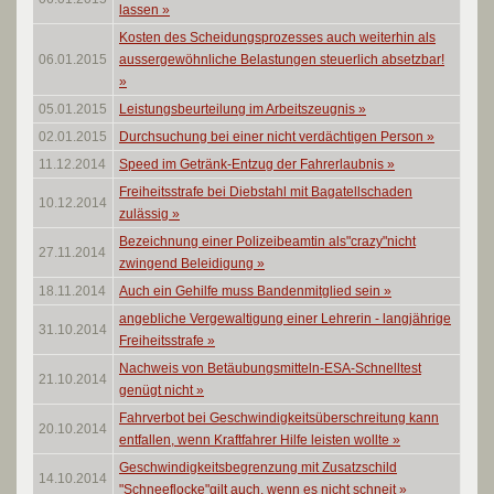
lassen
»
Kosten des Scheidungsprozesses auch weiterhin als
06.01.2015
aussergewöhnliche Belastungen steuerlich absetzbar!
»
05.01.2015
Leistungsbeurteilung im Arbeitszeugnis
»
02.01.2015
Durchsuchung bei einer nicht verdächtigen Person
»
11.12.2014
Speed im Getränk-Entzug der Fahrerlaubnis
»
Freiheitsstrafe bei Diebstahl mit Bagatellschaden
10.12.2014
zulässig
»
Bezeichnung einer Polizeibeamtin als"crazy"nicht
27.11.2014
zwingend Beleidigung
»
18.11.2014
Auch ein Gehilfe muss Bandenmitglied sein
»
angebliche Vergewaltigung einer Lehrerin - langjährige
31.10.2014
Freiheitsstrafe
»
Nachweis von Betäubungsmitteln-ESA-Schnelltest
21.10.2014
genügt nicht
»
Fahrverbot bei Geschwindigkeitsüberschreitung kann
20.10.2014
entfallen, wenn Kraftfahrer Hilfe leisten wollte
»
Geschwindigkeitsbegrenzung mit Zusatzschild
14.10.2014
"Schneeflocke"gilt auch, wenn es nicht schneit
»