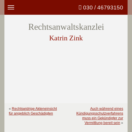
030 / 46793150
Toggle
navigation
Rechtsanwaltskanzlei
Katrin Zink
«
Rechtswidrige Akteneinsicht
Auch während eines
für angeblich Geschädigten
Kündigungsschutzverfahrens
muss ein Gekündigter zur
Vermittlung bereit sein
»