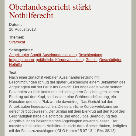
Oberlandesgericht stärkt
Nothilferecht
Datum:
20. August 2013
Themen:
Strafrecht
Schlagwörter:
Angeklagter
,
Angriff
,
Auseinandersetzung
,
Beschimpfung
,
freigesprochen
,
gefährliche Körperverletzung
,
Gericht
,
Geschädigter
,
Nothilfe
Text:
Nach einer zunächst verbalen Auseinandersetzung mit
Beschimpfungen schlug der später Geschädigte einem Bekannten des
Angeklagten mit der Faust ins Gesicht. Der Angeklagte wollte seinem
Bekannten zu Hilfe kommen und schlug dem Geschädigten seinen
Bierkrug auf den Kopf, so dass der eine Gehirnerschütterung, ein
Hämatom und eine Platzwunde davontrug. Das Gericht hat den
Angeklagten freigesprochen. Die gefährliche Körperverletzung sei
gerechtfertigt gewesen. Der Schlag mit dem Bierkrug auf den Kopf des
Geschädigten habe die sofortige und endgültige Beendigung des
Angriffs auf den Bekannten des Angeklagten erwarten lassen. Der
musste sich in seinem Nothilferecht nicht darauf beschränken, lediglich
mit der Faust zuzuschlagen.( OLG Hamm 15.07.13, 1 RVs 38/13)