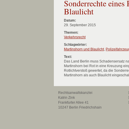
Sonderrechte eines 
Blaulicht
Datum:
29. September 2015
Themen:
Verkehrsrecht
Schlagwörter:
Martinshorn und Blaulicht
,
Polizeifahrzeu
Text:
Das Land Berlin muss Schadensersatz nach
Martinshorn bei Rot in eine Kreuzung ein
Rotlichtverstoß gewertet, da die Sonder
Martinshorn als auch Blaulicht eingeschal
Rechtsanwaltskanzlei
Katrin Zink
Frankfurter Allee 41
10247 Berlin Friedrichshain