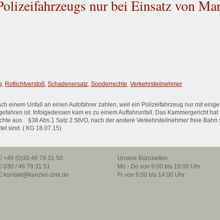
Polizeifahrzeugs nur bei Einsatz von Ma
g
,
Rotlichtverstoß
,
Schadenersatz
,
Sonderrechte
,
Verkehrsteilnehmer
 einem Unfall an einen Autofahrer zahlen, weil ein Polizeifahrzeug nur mit einge
gefahren ist. Infolgedessen kam es zu einem Auffahrunfall. Das Kammergericht hat
rechte aus §38 Abs.1 Satz 2 StVO, nach der andere Verkehrsteilnehmer freie Bahn
tet sind. ( KG 18.07.15)
+49 (0)30 46 79 31 50
Unsere Bürozeiten:
030 / 46 79 31 51
Mo - Do von 9:00 bis 18:00 Uhr
kontakt@kanzlei-zink.de
Fr von 9:00 bis 14:00 Uhr