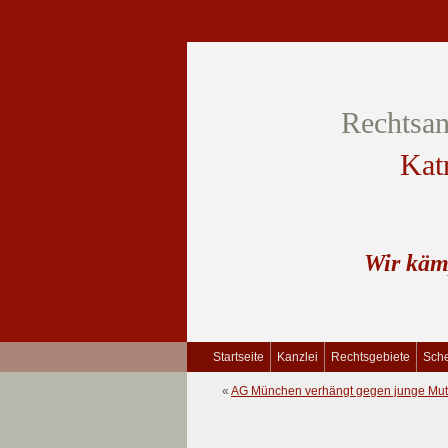
Rechtsan
Kat
Wir käm
Startseite
Kanzlei
Rechtsgebiete
Sche
«
AG München verhängt gegen junge Mut