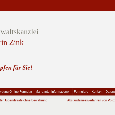
waltskanzlei
rin Zink
pfen für Sie!
idung Online Formular
Mandanteninformationen
Formulare
Kontakt
Daten
ter Jugendstrafe ohne Bewährung
Abstandsmessverfahren von Poliz