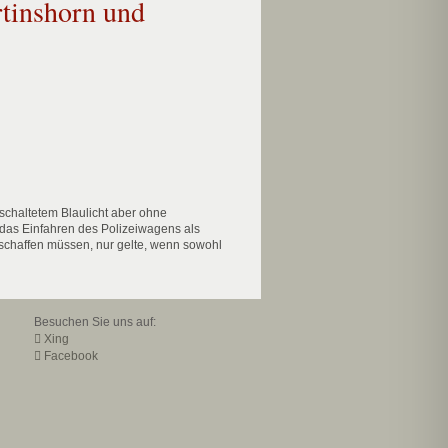
rtinshorn und
schaltetem Blaulicht aber ohne
 das Einfahren des Polizeiwagens als
 schaffen müssen, nur gelte, wenn sowohl
Besuchen Sie uns auf:
Xing
Facebook