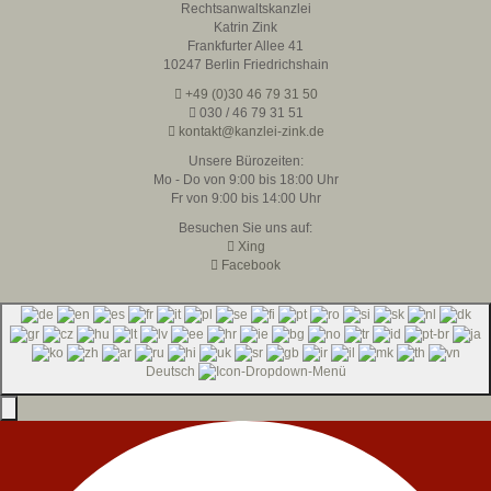
Rechtsanwaltskanzlei
Katrin Zink
Frankfurter Allee 41
10247 Berlin Friedrichshain
+49 (0)30 46 79 31 50
030 / 46 79 31 51
kontakt@kanzlei-zink.de
Unsere Bürozeiten:
Mo - Do von 9:00 bis 18:00 Uhr
Fr von 9:00 bis 14:00 Uhr
Besuchen Sie uns auf:
Xing
Facebook
Deutsch