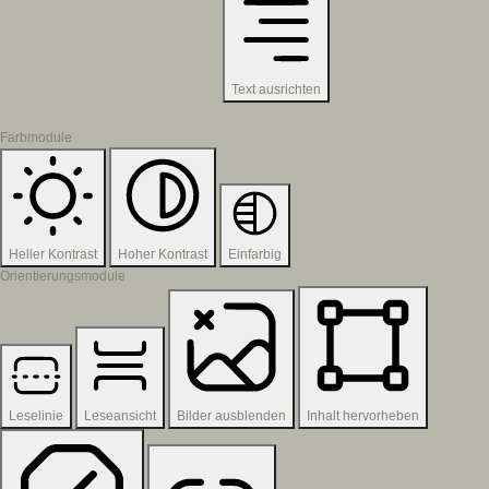
Text ausrichten
Farbmodule
Heller Kontrast
Hoher Kontrast
Einfarbig
Orientierungsmodule
Leselinie
Leseansicht
Bilder ausblenden
Inhalt hervorheben