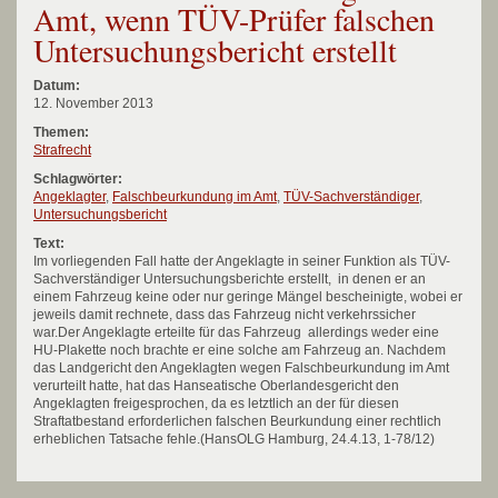
Amt, wenn TÜV-Prüfer falschen
Untersuchungsbericht erstellt
Datum:
12. November 2013
Themen:
Strafrecht
Schlagwörter:
Angeklagter
,
Falschbeurkundung im Amt
,
TÜV-Sachverständiger
,
Untersuchungsbericht
Text:
Im vorliegenden Fall hatte der Angeklagte in seiner Funktion als TÜV-
Sachverständiger Untersuchungsberichte erstellt, in denen er an
einem Fahrzeug keine oder nur geringe Mängel bescheinigte, wobei er
jeweils damit rechnete, dass das Fahrzeug nicht verkehrssicher
war.Der Angeklagte erteilte für das Fahrzeug allerdings weder eine
HU-Plakette noch brachte er eine solche am Fahrzeug an. Nachdem
das Landgericht den Angeklagten wegen Falschbeurkundung im Amt
verurteilt hatte, hat das Hanseatische Oberlandesgericht den
Angeklagten freigesprochen, da es letztlich an der für diesen
Straftatbestand erforderlichen falschen Beurkundung einer rechtlich
erheblichen Tatsache fehle.(HansOLG Hamburg, 24.4.13, 1-78/12)