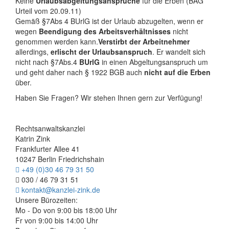
Keine
Urlaubsabgeltungsansprüche
für die Erben (BAG
Urteil vom 20.09.11)
Gemäß §7Abs 4 BUrlG ist der Urlaub abzugelten, wenn er
wegen
Beendigung des Arbeitsverhältnisses
nicht
genommen werden kann.
Verstirbt der Arbeitnehmer
allerdings,
erlischt der Urlaubsanspruch
. Er wandelt sich
nicht nach §7Abs.4
BUrlG
in einen Abgeltungsanspruch um
und geht daher nach § 1922 BGB auch
nicht auf die Erben
über.
Haben Sie Fragen? Wir stehen Ihnen gern zur Verfügung!
Rechtsanwaltskanzlei
Katrin Zink
Frankfurter Allee 41
10247 Berlin Friedrichshain
+49 (0)30 46 79 31 50
030 / 46 79 31 51
kontakt@kanzlei-zink.de
Unsere Bürozeiten:
Mo - Do von 9:00 bis 18:00 Uhr
Fr von 9:00 bis 14:00 Uhr