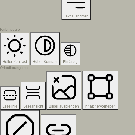
Text ausrichten
Farbmodule
Heller Kontrast
Hoher Kontrast
Einfarbig
Orientierungsmodule
Leselinie
Leseansicht
Bilder ausblenden
Inhalt hervorheben