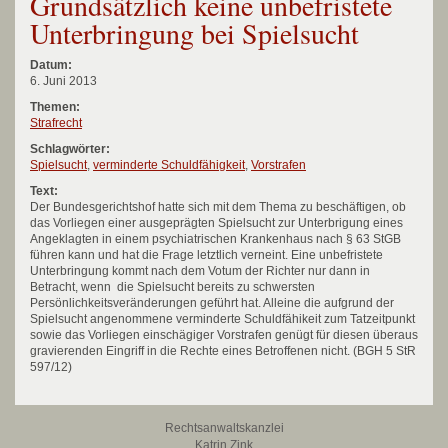
Grundsätzlich keine unbefristete
Unterbringung bei Spielsucht
Datum:
6. Juni 2013
Themen:
Strafrecht
Schlagwörter:
Spielsucht
,
verminderte Schuldfähigkeit
,
Vorstrafen
Text:
Der Bundesgerichtshof hatte sich mit dem Thema zu beschäftigen, ob
das Vorliegen einer ausgeprägten Spielsucht zur Unterbrigung eines
Angeklagten in einem psychiatrischen Krankenhaus nach § 63 StGB
führen kann und hat die Frage letztlich verneint. Eine unbefristete
Unterbringung kommt nach dem Votum der Richter nur dann in
Betracht, wenn die Spielsucht bereits zu schwersten
Persönlichkeitsveränderungen geführt hat. Alleine die aufgrund der
Spielsucht angenommene verminderte Schuldfähikeit zum Tatzeitpunkt
sowie das Vorliegen einschägiger Vorstrafen genügt für diesen überaus
gravierenden Eingriff in die Rechte eines Betroffenen nicht. (BGH 5 StR
597/12)
Rechtsanwaltskanzlei
Katrin Zink