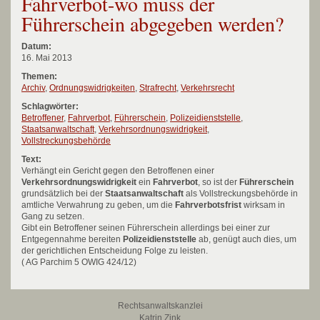
Fahrverbot-wo muss der
Führerschein abgegeben werden?
Datum:
16. Mai 2013
Themen:
Archiv
,
Ordnungswidrigkeiten
,
Strafrecht
,
Verkehrsrecht
Schlagwörter:
Betroffener
,
Fahrverbot
,
Führerschein
,
Polizeidienststelle
,
Staatsanwaltschaft
,
Verkehrsordnungswidrigkeit
,
Vollstreckungsbehörde
Text:
Verhängt ein Gericht gegen den Betroffenen einer
Verkehrsordnungswidrigkeit
ein
Fahrverbot
, so ist der
Führerschein
grundsätzlich bei der
Staatsanwaltschaft
als Vollstreckungsbehörde in
amtliche Verwahrung zu geben, um die
Fahrverbotsfrist
wirksam in
Gang zu setzen.
Gibt ein Betroffener seinen Führerschein allerdings bei einer zur
Entgegennahme bereiten
Polizeidienststelle
ab, genügt auch dies, um
der gerichtlichen Entscheidung Folge zu leisten.
( AG Parchim 5 OWIG 424/12)
Rechtsanwaltskanzlei
Katrin Zink