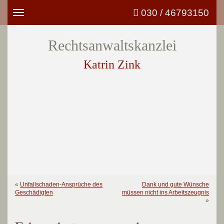
030 / 46793150
Toggle
navigation
Rechtsanwaltskanzlei
Katrin Zink
«
Unfallschaden-Ansprüche des
Dank und gute Wünsche
Geschädigten
müssen nicht ins Arbeitszeugnis
»