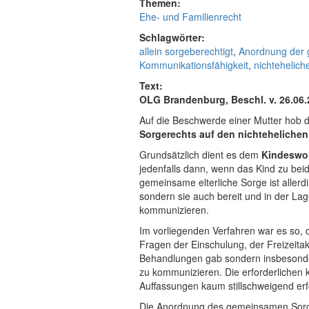
Themen:
Ehe- und Familienrecht
Schlagwörter:
allein sorgeberechtigt
,
Anordnung der 
Kommunikationsfähigkeit
,
nichtehelich
Text:
OLG Brandenburg, Beschl. v. 26.06.
Auf die Beschwerde einer Mutter hob 
Sorgerechts
auf den nichtehelichen
Grundsätzlich dient es dem
Kindeswo
jedenfalls dann, wenn das Kind zu bei
gemeinsame elterliche Sorge ist allerd
sondern sie auch bereit und in der L
kommunizieren.
Im vorliegenden Verfahren war es so, d
Fragen der Einschulung, der Freizeita
Behandlungen gab sondern insbesondere
zu kommunizieren. Die erforderlichen 
Auffassungen kaum stillschweigend erf
Die Anordnung des gemeinsamen Sorger