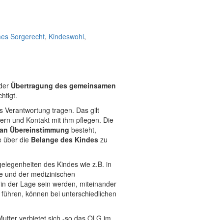
es Sorgerecht
,
Kindeswohl
,
 der
Übertragung des gemeinsamen
htigt.
s Verantwortung tragen. Das gilt
ern und Kontakt mit ihm pflegen. Die
an Übereinstimmung
besteht,
e über die
Belange des Kindes
zu
gelegenheiten des Kindes wie z.B. in
ge und der medizinischen
 in der Lage sein werden, miteinander
führen, können bei unterschiedlichen
tter verbietet sich -so das OLG im