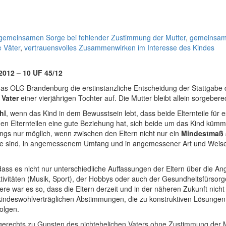
gemeinsamen Sorge bei fehlender Zustimmung der Mutter
,
gemeinsam
e Väter
,
vertrauensvolles Zusammenwirken im Interesse des Kindes
2012 – 10 UF 45/12
das OLG Brandenburg die erstinstanzliche Entscheidung der Stattgabe
 Vater
einer vierjährigen Tochter auf. Die Mutter bleibt allein sorgeberec
hl
, wenn das Kind in dem Bewusstsein lebt, dass beide Elternteile für e
den Elternteilen eine gute Beziehung hat, sich beide um das Kind kümm
ings nur möglich, wenn zwischen den Eltern nicht nur ein
Mindestmaß 
age sind, in angemessenem Umfang und in angemessener Art und Weis
ass es nicht nur unterschiedliche Auffassungen der Eltern über die An
ktivitäten (Musik, Sport), der Hobbys oder auch der Gesundheitsfürsor
 war es so, dass die Eltern derzeit und in der näheren Zukunft nicht
kindeswohlverträglichen Abstimmungen, die zu konstruktiven Lösungen 
olgen.
echts zu Gunsten des nichtehelichen Vaters ohne Zustimmung der Mu