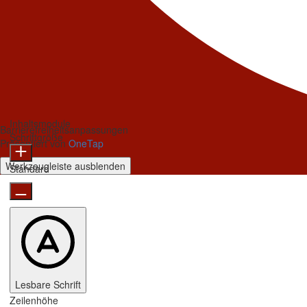
Inhaltsmodule
Barrierefreiheitsanpassungen
Schriftgröße
Präsentiert von
OneTap
Werkzeugleiste ausblenden
Standard
Lesbare Schrift
Zeilenhöhe