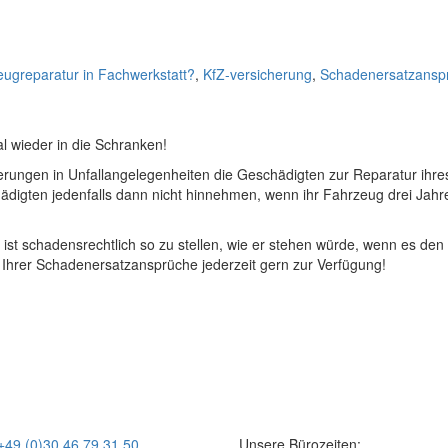
ugreparatur in Fachwerkstatt?
,
KfZ-versicherung
,
Schadenersatzanspr
l wieder in die Schranken!
rungen in Unfallangelegenheiten die Geschädigten zur Reparatur ihre
digten jedenfalls dann nicht hinnehmen, wenn ihr Fahrzeug drei Jahre 
ist schadensrechtlich so zu stellen, wie er stehen würde, wenn es den
Ihrer Schadenersatzansprüche jederzeit gern zur Verfügung!
+49 (0)30 46 79 31 50
Unsere Bürozeiten: