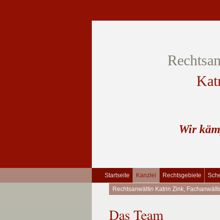
Rechtsan
Kat
Wir käm
Startseite
Kanzlei
Rechtsgebiete
Sche
Rechtsanwältin Katrin Zink, Fachanwälti
Das Team