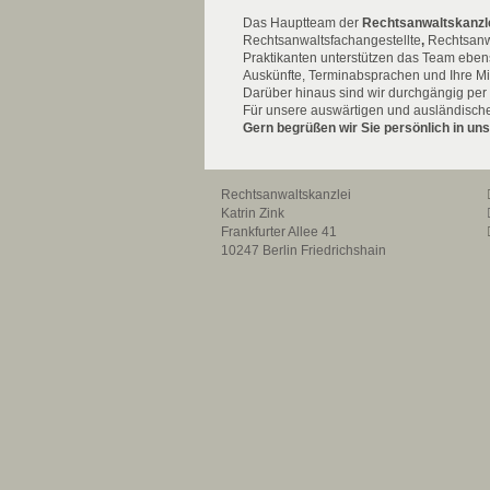
Das Hauptteam der
Rechtsanwaltskanzle
Rechtsanwaltsfachangestellte
,
Rechtsanwä
Praktikanten unterstützen das Team ebenso
Auskünfte, Terminabsprachen und Ihre Mi
Darüber hinaus sind wir durchgängig per E
Für unsere auswärtigen und ausländisc
Gern
begrüßen
wir Sie persönlich in u
Rechtsanwaltskanzlei
Katrin Zink
Frankfurter Allee 41
10247 Berlin Friedrichshain