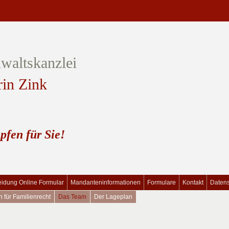
waltskanzlei
rin Zink
pfen für Sie!
idung Online Formular
Mandanteninformationen
Formulare
Kontakt
Daten
n für Familienrecht
Das Team
Der Lageplan