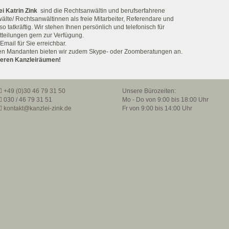
i Katrin Zink
sind die Rechtsanwältin und berufserfahrene
lte/ Rechtsanwältinnen als freie Mitarbeiter, Referendare und
 tatkräftig. Wir stehen Ihnen persönlich und telefonisch für
tteilungen gern zur Verfügung.
mail für Sie erreichbar.
hen Mandanten bieten wir zudem Skype- oder Zoomberatungen an.
nseren Kanzleiräumen!
+49 (0)30 46 79 31 50
Unsere Bürozeiten:
030 / 46 79 31 51
Mo - Do von 9:00 bis 18:00 Uhr
kontakt@kanzlei-zink.de
Fr von 9:00 bis 14:00 Uhr