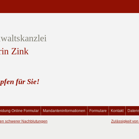
waltskanzlei
rin Zink
pfen für Sie!
idung Online Formular
Mandanteninformationen
Formulare
Kontakt
Daten
en schwerer Nachblutungen
Zulässigkeit vo