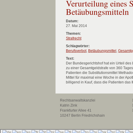
Verurteilung eines 
Betäubungsmitteln
Datum:
27. Mai 2014
Themen:
Strafrecht
Schlagwörter:
Berufsverbot
,
Betäubungsmittel
,
Gesamtge
Text:
Der Bundesgerichtshof hat ein Urteil des
zu einer Gesamtgeldstrafe von 360 Tagessä
Patienten die Substitutionsmittel Meth
Mittel für maximal eine Woche in der Ap
billigend in Kauf, dass die Patienten d
Rechtsanwaltskanzlei
Katrin Zink
Frankfurter Allee 41
10247 Berlin Friedrichshain