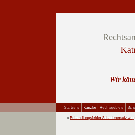
Rechtsan
Kat
Wir käm
Startseite
Kanzlei
Rechtsgebiete
Sche
«
Behandlungsfehler Schadenersatz weg