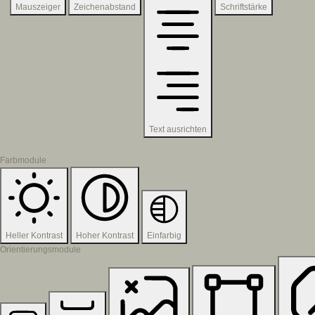
Mauszeiger
Zeichenabstand
Schriftstärke
Text ausrichten
Farbmodule
Heller Kontrast
Hoher Kontrast
Einfarbig
Orientierungsmodule