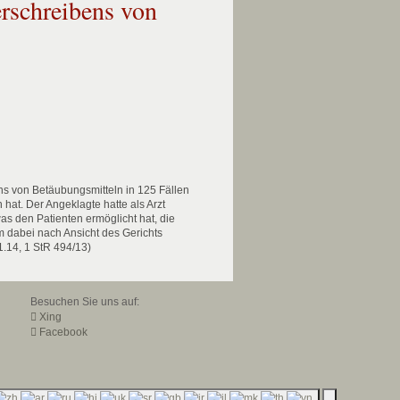
erschreibens von
ns von Betäubungsmitteln in 125 Fällen
hat. Der Angeklagte hatte als Arzt
 den Patienten ermöglicht hat, die
m dabei nach Ansicht des Gerichts
.14, 1 StR 494/13)
Besuchen Sie uns auf:
Xing
Facebook