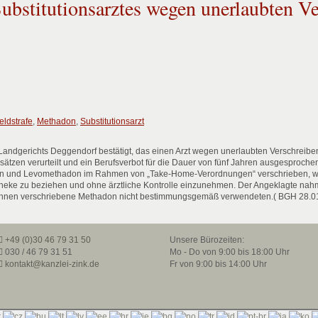
Substitutionsarztes wegen unerlaubten V
ldstrafe
,
Methadon
,
Substitutionsarzt
 Landgerichts Deggendorf bestätigt, das einen Arzt wegen unerlaubten Verschreibe
tzen verurteilt und ein Berufsverbot für die Dauer von fünf Jahren ausgesprochen 
adon und Levomethadon im Rahmen von „Take-Home-Verordnungen“ verschrieben, was
otheke zu beziehen und ohne ärztliche Kontrolle einzunehmen. Der Angeklagte nah
as Ihnen verschriebene Methadon nicht bestimmungsgemäß verwendeten.( BGH 28.01
+49 (0)30 46 79 31 50
Unsere Bürozeiten:
030 / 46 79 31 51
Mo - Do von 9:00 bis 18:00 Uhr
kontakt@kanzlei-zink.de
Fr von 9:00 bis 14:00 Uhr