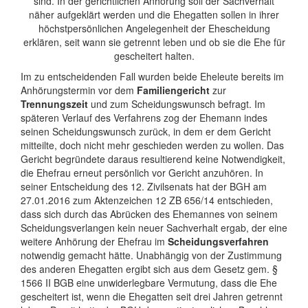
sind. In der gerichtlichen Anhörung soll der Sachverhalt
näher aufgeklärt werden und die Ehegatten sollen in ihrer
höchstpersönlichen Angelegenheit der Ehescheidung
erklären, seit wann sie getrennt leben und ob sie die Ehe für
gescheitert halten.
Im zu entscheidenden Fall wurden beide Eheleute bereits im
Anhörungstermin vor dem
Familiengericht
zur
Trennungszeit
und zum Scheidungswunsch befragt. Im
späteren Verlauf des Verfahrens zog der Ehemann indes
seinen Scheidungswunsch zurück, in dem er dem Gericht
mitteilte, doch nicht mehr geschieden werden zu wollen. Das
Gericht begründete daraus resultierend keine Notwendigkeit,
die Ehefrau erneut persönlich vor Gericht anzuhören. In
seiner Entscheidung des 12. Zivilsenats hat der BGH am
27.01.2016 zum Aktenzeichen 12 ZB 656/14 entschieden,
dass sich durch das Abrücken des Ehemannes von seinem
Scheidungsverlangen kein neuer Sachverhalt ergab, der eine
weitere Anhörung der Ehefrau im
Scheidungsverfahren
notwendig gemacht hätte. Unabhängig von der Zustimmung
des anderen Ehegatten ergibt sich aus dem Gesetz gem. §
1566 II BGB eine unwiderlegbare Vermutung, dass die Ehe
gescheitert ist, wenn die Ehegatten seit drei Jahren getrennt