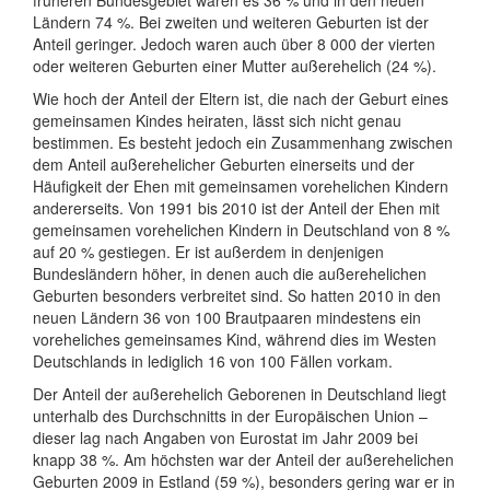
früheren Bundesgebiet waren es 36 % und in den neuen
Ländern 74 %. Bei zweiten und weiteren Geburten ist der
Anteil geringer. Jedoch waren auch über 8 000 der vierten
oder weiteren Geburten einer Mutter außerehelich (24 %).
Wie hoch der Anteil der Eltern ist, die nach der Geburt eines
gemeinsamen Kindes heiraten, lässt sich nicht genau
bestimmen. Es besteht jedoch ein Zusammenhang zwischen
dem Anteil außerehelicher Geburten einerseits und der
Häufigkeit der Ehen mit gemeinsamen vorehelichen Kindern
andererseits. Von 1991 bis 2010 ist der Anteil der Ehen mit
gemeinsamen vorehelichen Kindern in Deutschland von 8 %
auf 20 % gestiegen. Er ist außerdem in denjenigen
Bundesländern höher, in denen auch die außerehelichen
Geburten besonders verbreitet sind. So hatten 2010 in den
neuen Ländern 36 von 100 Brautpaaren mindestens ein
voreheliches gemeinsames Kind, während dies im Westen
Deutschlands in lediglich 16 von 100 Fällen vorkam.
Der Anteil der außerehelich Geborenen in Deutschland liegt
unterhalb des Durchschnitts in der Europäischen Union –
dieser lag nach Angaben von Eurostat im Jahr 2009 bei
knapp 38 %. Am höchsten war der Anteil der außerehelichen
Geburten 2009 in Estland (59 %), besonders gering war er in