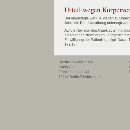
Urteil wegen Körperve
Der Angeklagte war u.a. wegen zu Unrech
Jahre die Berufsausübung untersagt wor
Auf die Revision des Angeklagten hat da
Kammer des zuständigen Landgerichts zu
Einwilligung der Patientin gerügt. Darau
172/13)
Rechtsanwaltskanzlei
Katrin Zink
Frankfurter Allee 41
10247 Berlin Friedrichshain