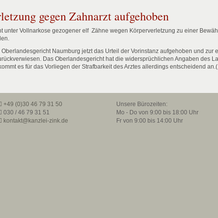
rletzung gegen Zahnarzt aufgehoben
t unter Vollnarkose gezogener elf Zähne wegen Körperverletzung zu einer Bewährun
den.
s Oberlandesgericht Naumburg jetzt das Urteil der Vorinstanz aufgehoben und zur
rückverwiesen. Das Oberlandesgericht hat die widersprüchlichen Angaben des La
f kommt es für das Vorliegen der Strafbarkeit des Arztes allerdings entscheidend 
+49 (0)30 46 79 31 50
Unsere Bürozeiten:
030 / 46 79 31 51
Mo - Do von 9:00 bis 18:00 Uhr
kontakt@kanzlei-zink.de
Fr von 9:00 bis 14:00 Uhr