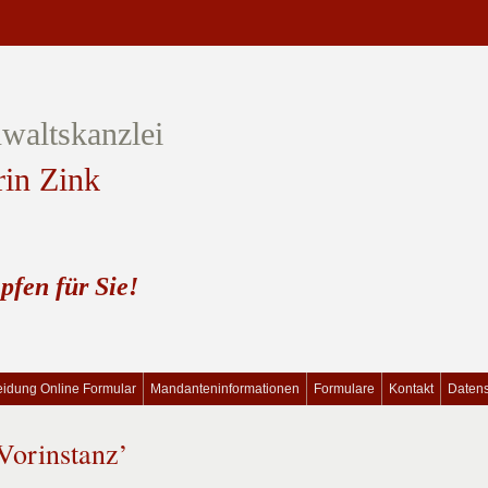
waltskanzlei
rin Zink
pfen für Sie!
idung Online Formular
Mandanteninformationen
Formulare
Kontakt
Daten
Vorinstanz’