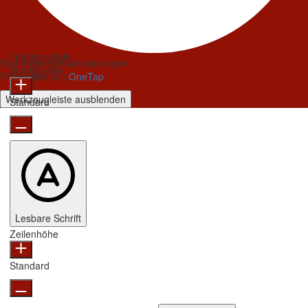
Inhaltsmodule
Barrierefreiheitsanpassungen
Schriftgröße
Präsentiert von
OneTap
Werkzeugleiste ausblenden
Standard
Lesbare Schrift
Zeilenhöhe
Standard