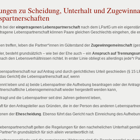
ungen zu Scheidung, Unterhalt und Zugewinna
spartnerschaften
h bei der
eingetragenen Lebenspartnerschaft
nach dem LPartG um ein eigenstän
ngetragene Lebenspartnerschaft können Paare gleichen Geschlechts eingehen, die e
n treffen, leben die Partner*innen im Güterstand der
Zugewinngemeinschaft
(ges
er, besteht grundsätzlich – wie bei der Ehe auch – ein
Anspruch auf Trennungsunt
h den Lebensverhältnissen richtet. In erster Linie obliegt es allerdings jede*r Pa
nspartnerschaft nur auf Antrag und durch gerichtliches Urteil geschieden (§ 15 L
das Gericht] die Lebenspartnerschaft auf, wenn
trennt leben und a) beide Lebenspartner die Aufhebung beantragen oder der Antra
rtnerschaftliche Lebensgemeinschaft wieder hergestellt werden kann,
ragt und die Lebenspartner seit drei Jahren getrennt leben,
ft für den Antragsteller aus Gründen, die in der Person des anderen Lebenspartne
denen der
Ehescheidung
. Ebenso führt das Gericht nach Einreichung des Aufheb
ebenspartnerschaft gelten die Regelungen für den nachehelichen Unterhalt gem
rtner*in grundsätzlich für sich allein verantwortlich ist.