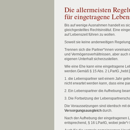
Die allermeisten Regel
für eingetragene Leben
Bis auf wenige Ausnahmen handelt es sic
gleichgestelltes Rechtsinstitut. Eine ei
auf Lebenszeit führen zu wollen.
Soweit sie keine anderweitigen Regelunge
Trennen sich die Partner*innen voreinand
und Vermögensverhältnissen, aber auch nac
eigenen Unterhalt sicherzustellen.
Wie eine Ehe kann eine eingetragene Lebe
werden.Gemäß § 15 Abs. 2 LPartG „hebt [
1. die Lebenspartner seit einem Jahr ge
nicht erwartet werden kann, dass eine pa
2. Ein Lebenspartner die Aufhebung beant
3. Die Fortsetzung der Lebenspartnerscha
Die Voraussetzungen sind identisch mit 
Versorgungsausgleich
durch.
Nach der Aufhebung der eingetragenen L
entsprechend, § 16 LPartG, wobei jede*r Pa