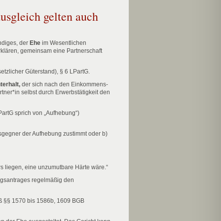
usgleich gelten auch
diges, der
Ehe
im Wesentlichen
rklären, gemeinsam eine Partnerschaft
etzlicher Güterstand), § 6 LPartG.
erhalt,
der sich nach den Einkommens-
rtner*in selbst durch Erwerbstätigkeit den
PartG sprich von „Aufhebung“)
gsgegner der Aufhebung zustimmt oder b)
rs liegen, eine unzumutbare Härte wäre.“
ungsantrages regelmäßig den
äß §§ 1570 bis 1586b, 1609 BGB