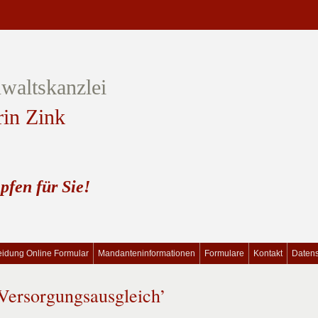
waltskanzlei
rin Zink
pfen für Sie!
idung Online Formular
Mandanteninformationen
Formulare
Kontakt
Daten
Versorgungsausgleich’