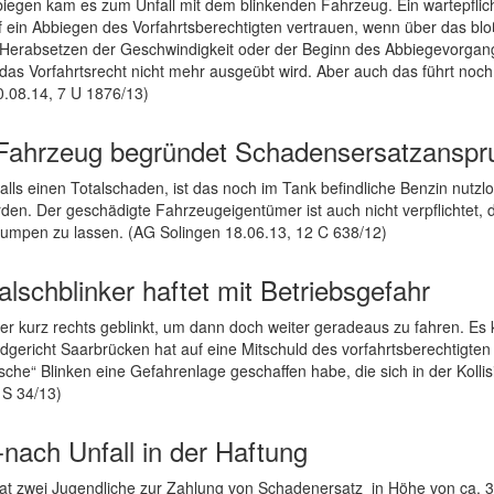
iegen kam es zum Unfall mit dem blinkenden Fahrzeug. Ein wartepflich
f ein Abbiegen des Vorfahrtsberechtigten vertrauen, wenn über das blo
 Herabsetzen der Geschwindigkeit oder der Beginn des Abbiegevorga
das Vorfahrtsrecht nicht mehr ausgeübt wird. Aber auch das führt noch 
0.08.14, 7 U 1876/13)
n Fahrzeug begründet Schadensersatzanspr
falls einen Totalschaden, ist das noch im Tank befindliche Benzin nut
n. Der geschädigte Fahrzeugeigentümer ist auch nicht verpflichtet, d
umpen zu lassen. (AG Solingen 18.06.13, 12 C 638/12)
alschblinker haftet mit Betriebsgefahr
hrer kurz rechts geblinkt, um dann doch weiter geradeaus zu fahren. Es
ndgericht Saarbrücken hat auf eine Mitschuld des vorfahrtsberechtigte
sche“ Blinken eine Gefahrenlage geschaffen habe, die sich in der Kollisio
 S 34/13)
-nach Unfall in der Haftung
t zwei Jugendliche zur Zahlung von Schadenersatz in Höhe von ca. 38