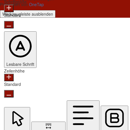
Schriftgröße
Präsentiert von
OneTap
Werkzeugleiste ausblenden
Standard
Lesbare Schrift
Zeilenhöhe
Standard