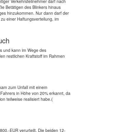
tiger Verkehrsteilnehmer darf nach
ße Betätigen des Blinkers hinaus
nges hinzukommen. Nur dann darf der
zu einer Haftungsverteilung, im
uch
zlos und kann im Wege des
en restlichen Kraftstoff im Rahmen
 kam zum Unfall mit einem
n Fahrers in Höhe von 20% erkannt, da
n teilweise realisiert habe.(
00.-EUR verurteilt. Die beiden 12-