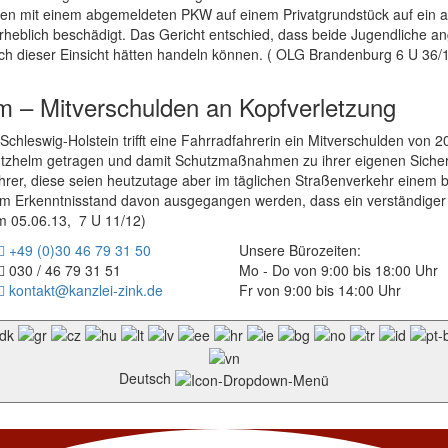
ren mit einem abgemeldeten PKW auf einem Privatgrundstück auf ein
eblich beschädigt. Das Gericht entschied, dass beide Jugendliche ange
ch dieser Einsicht hätten handeln können. ( OLG Brandenburg 6 U 36/
m – Mitverschulden an Kopfverletzung
hleswig-Holstein trifft eine Fahrradfahrerin ein Mitverschulden von 20
hutzhelm getragen und damit Schutzmaßnahmen zu ihrer eigenen Siche
ahrer, diese seien heutzutage aber im täglichen Straßenverkehr einem 
em Erkenntnisstand davon ausgegangen werden, dass ein verständige
m 05.06.13, 7 U 11/12)
+49 (0)30 46 79 31 50
Unsere Bürozeiten:
030 / 46 79 31 51
Mo - Do von 9:00 bis 18:00 Uhr
kontakt@kanzlei-zink.de
Fr von 9:00 bis 14:00 Uhr
Deutsch