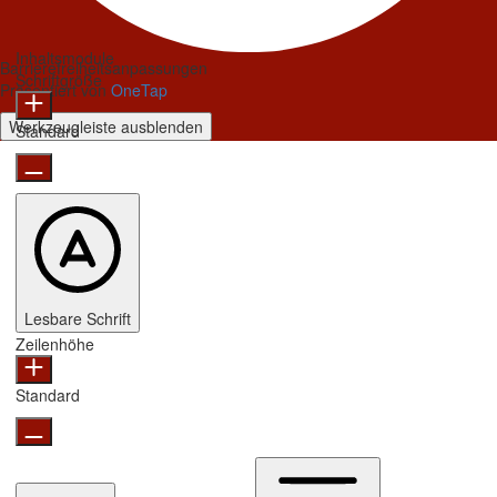
Inhaltsmodule
Barrierefreiheitsanpassungen
Schriftgröße
Präsentiert von
OneTap
Werkzeugleiste ausblenden
Standard
Lesbare Schrift
Zeilenhöhe
Standard