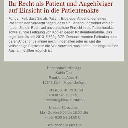
Ihr Recht als Patient und Angehöriger
auf Einsicht in die Patientenakte
Für den Fall, dass Sie als Patient, Erbe oder Angehöriger eines
Patienten den Verdacht hegen, dass ein Behandlungsfehler vorliegt,
haben Sie ein Recht auf unverzügliche Einsicht in die Patientenakte
sowie auf die Fertigung von Kopien gegen Kostenübernahme. Das
regelt bereits seit 2013 § 630g BGB. Dennoch werden Patienten oder
deren Angehörige immer noch hingehalten oder es wird die
vollständige Einsicht in die Akte verwehrt, was aber nur in begründeten
Ausnahmefällen möglich ist.
Rechtsanwaltskanzlei
Katrin Zink
Frankfurter Allee 41
10247 Berlin Friedrichshain
+49 (0)30 46 79 31 50
030 / 46 79 31 51
kontakt@kanzlei-zink.de
Unsere Bürozeiten:
Mo - Do von 9:00 bis 18:00 Uhr
Fr von 9:00 bis 14:00 Uhr
Besuchen Sie uns auf: