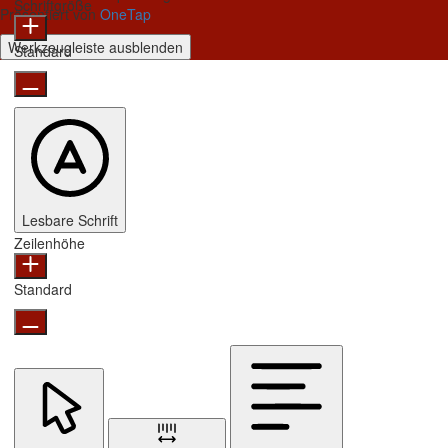
Schriftgröße
Präsentiert von
OneTap
Werkzeugleiste ausblenden
Standard
Lesbare Schrift
Zeilenhöhe
Standard