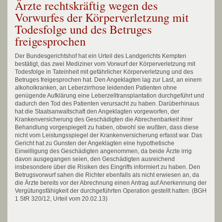
Ärzte rechtskräftig wegen des
Vorwurfes der Körperverletzung mit
Todesfolge und des Betruges
freigesprochen
Der Bundesgerichtshof hat ein Urteil des Landgerichts Kempten
bestätigt, das zwei Mediziner vom Vorwurf der Körperverletzung mit
Todesfolge in Tateinheit mit gefährlicher Körperverletzung und des
Betruges freigesprochen hat. Den Angeklagten lag zur Last, an einem
alkoholkranken, an Leberzirrhose leidenden Patienten ohne
genügende Aufklärung eine Leberzelltransplantation durchgeführt und
dadurch den Tod des Patienten verursacht zu haben. Darüberhinaus
hat die Staatsanwaltschaft den Angeklagten vorgeworfen, der
Krankenversicherung des Geschädigten die Abrechenbarkeit ihrer
Behandlung vorgespiegelt zu haben, obwohl sie wußten, dass diese
nicht vom Leistungsspiegel der Krankenversicherung erfasst war. Das
Gericht hat zu Gunsten der Angeklagten eine hypothetische
Einwilligung des Geschädigten angenommen, da beide Ärzte irrig
davon ausgegangen seien, den Geschädigten ausreichend
insbesondere über die Risiken des Eingriffs informiert zu haben. Den
Betrugsvorwurf sahen die Richter ebenfalls als nicht erwiesen an, da
die Ärzte bereits vor der Abrechnung einen Antrag auf Anerkennung der
Vergütungsfähigkeit der durchgeführten Operation gestellt hatten. (BGH
1 StR 320/12, Urteil vom 20.02.13)