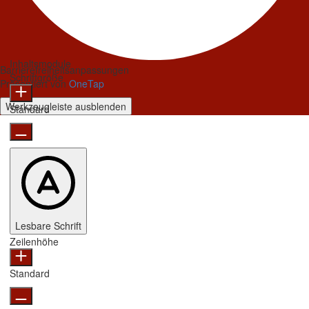
Inhaltsmodule
Barrierefreiheitsanpassungen
Schriftgröße
Präsentiert von
OneTap
Werkzeugleiste ausblenden
Standard
Lesbare Schrift
Zeilenhöhe
Standard