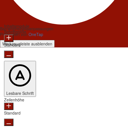
Inhaltsmodule
Barrierefreiheitsanpassungen
Schriftgröße
Präsentiert von
OneTap
Werkzeugleiste ausblenden
Standard
Lesbare Schrift
Zeilenhöhe
Standard