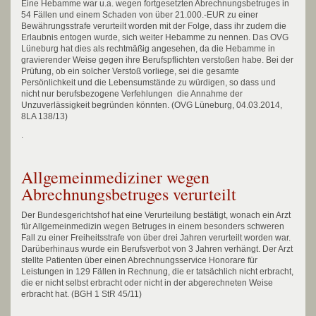
Eine Hebamme war u.a. wegen fortgesetzten Abrechnungsbetruges in
54 Fällen und einem Schaden von über 21.000.-EUR zu einer
Bewährungsstrafe verurteilt worden mit der Folge, dass ihr zudem die
Erlaubnis entogen wurde, sich weiter Hebamme zu nennen. Das OVG
Lüneburg hat dies als rechtmäßig angesehen, da die Hebamme in
gravierender Weise gegen ihre Berufspflichten verstoßen habe. Bei der
Prüfung, ob ein solcher Verstoß vorliege, sei die gesamte
Persönlichkeit und die Lebensumstände zu würdigen, so dass und
nicht nur berufsbezogene Verfehlungen die Annahme der
Unzuverlässigkeit begründen könnten. (OVG Lüneburg, 04.03.2014,
8LA 138/13)
.
Allgemeinmediziner wegen
Abrechnungsbetruges verurteilt
Der Bundesgerichtshof hat eine Verurteilung bestätigt, wonach ein Arzt
für Allgemeinmedizin wegen Betruges in einem besonders schweren
Fall zu einer Freiheitsstrafe von über drei Jahren verurteilt worden war.
Darüberhinaus wurde ein Berufsverbot von 3 Jahren verhängt. Der Arzt
stellte Patienten über einen Abrechnungsservice Honorare für
Leistungen in 129 Fällen in Rechnung, die er tatsächlich nicht erbracht,
die er nicht selbst erbracht oder nicht in der abgerechneten Weise
erbracht hat. (BGH 1 StR 45/11)