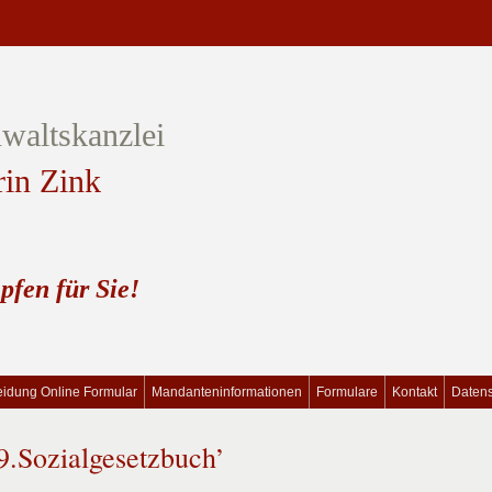
waltskanzlei
rin Zink
pfen für Sie!
idung Online Formular
Mandanteninformationen
Formulare
Kontakt
Daten
9.Sozialgesetzbuch’