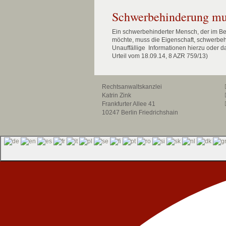
Schwerbehinderung mus
Ein schwerbehinderter Mensch, der im 
möchte, muss die Eigenschaft, schwerbehi
Unauffällige Informationen hierzu oder
Urteil vom 18.09.14, 8 AZR 759/13)
Rechtsanwaltskanzlei
Katrin Zink
Frankfurter Allee 41
10247 Berlin Friedrichshain