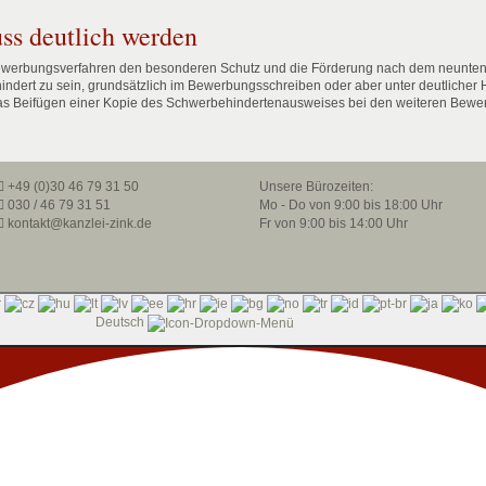
s deutlich werden
Bewerbungsverfahren den besonderen Schutz und die Förderung nach dem neunte
ndert zu sein, grundsätzlich im Bewerbungsschreiben oder aber unter deutlicher 
 das Beifügen einer Kopie des Schwerbehindertenausweises bei den weiteren Bew
+49 (0)30 46 79 31 50
Unsere Bürozeiten:
030 / 46 79 31 51
Mo - Do von 9:00 bis 18:00 Uhr
kontakt@kanzlei-zink.de
Fr von 9:00 bis 14:00 Uhr
Deutsch