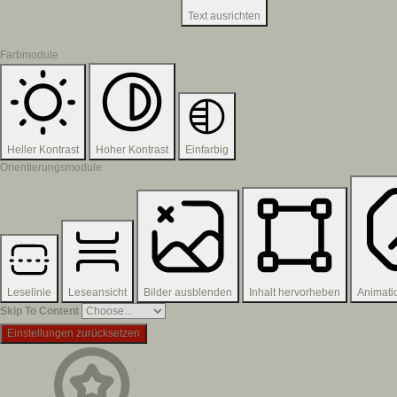
Text ausrichten
Farbmodule
Heller Kontrast
Hoher Kontrast
Einfarbig
Orientierungsmodule
Leselinie
Leseansicht
Bilder ausblenden
Inhalt hervorheben
Animati
Skip To Content
Einstellungen zurücksetzen